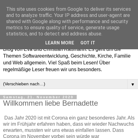
This site uses cookies from Google to deliver its services
and to analyze traffic. Your IP address and user-agent are
shared with Google along with performance and security
metrics to ensure quality of service, generate usage
blog.rassware.de
statistics, and to detect and address abuse.
LEARN MORE
GOT IT
Blog von Eva und Christian Raßmann. Es geht um die
Themen Softwareentwicklung, Geschichte, Kirche, Familie
und Web allgemein. Viel Spaß beim Lesen! Über
regelmäßige Leser freuen wir uns besonders.
▼
Samstag, 21. November 2020
Willkommen liebe Bernadette
Das Jahr 2020 ist mit Corona ein ganz besonderes Jahr. Als
wir im Frühjahr erfahren haben, dass wir wieder Nachwuchs
erwarten, mussten wir uns etwas einfallen lassen. Dass
Corona im November vorbei sein würde war